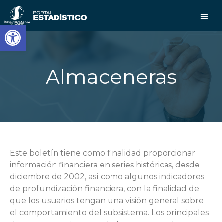
Abrir barra de herramientas
Almaceneras
Este boletín tiene como finalidad proporcionar
información financiera en series históricas, desde
diciembre de 2002, así como algunos indicadores
de profundización financiera, con la finalidad de
que los usuarios tengan una visión general sobre
el comportamiento del subsistema. Los principales