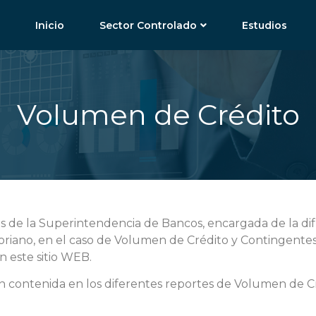
Inicio
Sector Controlado
Estudios
Volumen de Crédito
os de la Superintendencia de Bancos, encargada de la dif
oriano, en el caso de Volumen de Crédito y Contingentes
n este sitio WEB.
n contenida en los diferentes reportes de Volumen de C