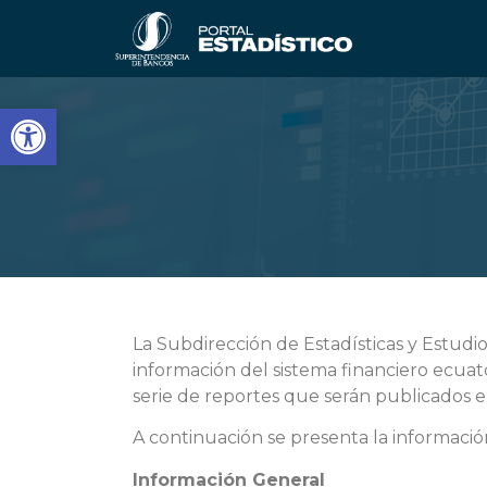
Abrir barra de herramientas
La Subdirección de Estadísticas y Estudi
información del sistema financiero ecuat
serie de reportes que serán publicados e
A continuación se presenta la informació
Información General