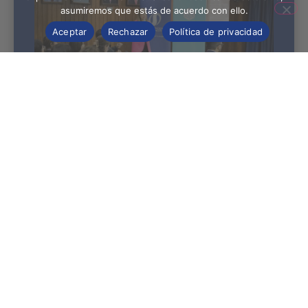
asumiremos que estás de acuerdo con ello.
Aceptar
Rechazar
Política de privacidad
Concluyó taller de gestión ante
riesgos climáticos en el sistema
financiero
Leer más »
Síguenos