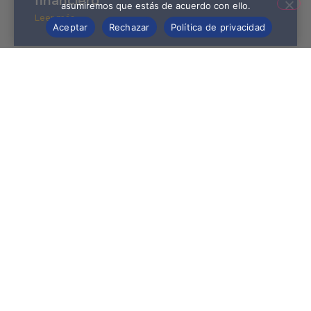
financiero
asumiremos que estás de acuerdo con ello.
Leer más »
Aceptar
Rechazar
Política de privacidad
Síguenos
¿Tienes una pregunta?
La super siempre está para escucharte