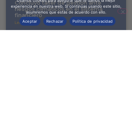
Usamos cookies para asegurar que te damos la mejor
Concluyó taller de gestión ante
experiencia en nuestra web. Si continúas usando este sitio,
riesgos climáticos en el sistema
asumiremos que estás de acuerdo con ello.
financiero
Aceptar
Rechazar
Política de privacidad
Leer más »
Síguenos
¿Tienes una pregunta?
La super siempre está para escucharte