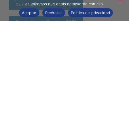
asumiremos que estás de acuerdo con ello.
Rendición de Cuentas 2018
Aceptar
Rechazar
Política de privacidad
Rendición de Cuentas 2021
Rendición de Cuentas 2017
Transparencia y
Seguridad con la Super
Seguridad, Estabilidad, Solidez y
Transparencia