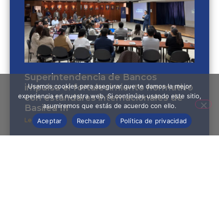
Superintendencia de Bancos
Usamos cookies para asegurar que te damos la mejor
impulsa el fortalecimiento normativo
experiencia en nuestra web. Si continúas usando este sitio,
con estándares internacionales de
asumiremos que estás de acuerdo con ello.
Basilea III
Leer más »
Aceptar
Rechazar
Política de privacidad