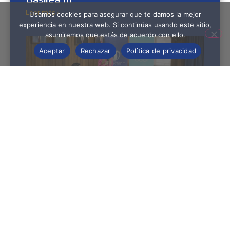
Leer más »
Usamos cookies para asegurar que te damos la mejor
experiencia en nuestra web. Si continúas usando este sitio,
asumiremos que estás de acuerdo con ello.
Aceptar
Rechazar
Política de privacidad
Concluyó taller de gestión ante
riesgos climáticos en el sistema
financiero
Leer más »
Síguenos