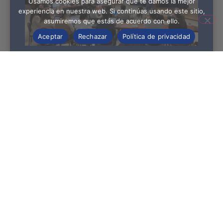
Usamos cookies para asegurar que te damos la mejor
experiencia en nuestra web. Si continúas usando este sitio,
asumiremos que estás de acuerdo con ello.
Aceptar
Rechazar
Política de privacidad
Superintendencia de Bancos
impulsa el fortalecimiento normativo
con estándares internacionales de
Basilea III
Leer más »