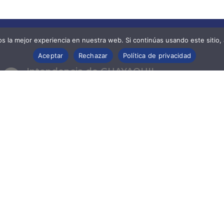
 la mejor experiencia en nuestra web. Si continúas usando este sitio,
Aceptar
Rechazar
Política de privacidad
Intendencia de GUAYAQUIL
Dirección:
Chimborazo 412 entre Clemente
Ballén y Aguirre
Teléfonos:
(04) 370 42 00 / (04) 232 65 20
Intendencia de CUENCA
Dirección:
Antonio Borrero 710 y Presidente
Córdova
Teléfonos:
(07) 283 59 61 / (07) 283 42 44/
(07) 283 57 26
Intendencia de PORTOVIEJO
Dirección:
Pedro Zambrano Izaguirre Nro.
637 entre Paulo Emilio Macias y América