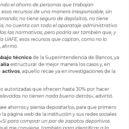
mando el ahorro de personas que trabajan
esos recursos de una manera irresponsable, sin
rrando; no tiene seguro de depósitos, no tiene
, no cuenta con todo el aparataje administrativo
as las normativas, pero podría ser también que, y
 la UAFE, esos recursos que captan, como no lo
, afirmó.
abajo técnico
de la Superintendencia de Bancos, ya
alía
estructurar de mejor manera los casos y, en
 activos
, aquello recae ya en investigaciones de la
 no autorizadas que ofrecen hasta 30% por hacer
 elevadas no tienen nada bueno detrás»
, advirtió.
ee ahorros y piensa depositarlos, para que primero
 la página web de la institución y sus redes sociales
«Si para comprar un par de zapatos deportivos
ué me conviene, también para identificar a la