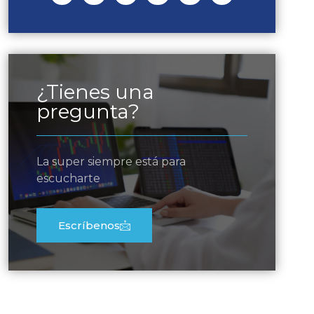
¿Tienes una
pregunta?
La super siempre está para
escucharte
Escríbenos