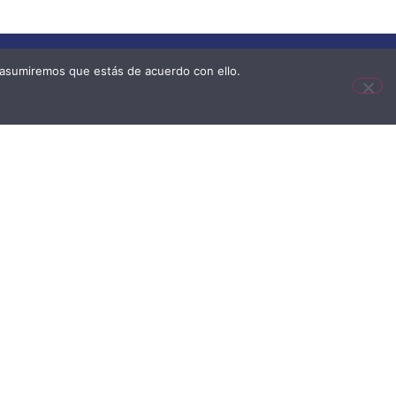
 asumiremos que estás de acuerdo con ello.
Sistema RVC
Enlaces de interés
Intranet
Accesibilidad