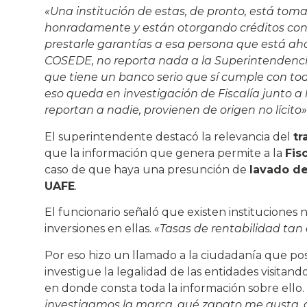
«Una institución de estas, de pronto, está to
honradamente y están otorgando créditos con 
prestarle garantías a esa persona que está aho
COSEDE, no reporta nada a la Superintendencia
que tiene un banco serio que sí cumple con tod
eso queda en investigación de Fiscalía junto a
reportan a nadie, provienen de origen no lícito»
El superintendente destacó la relevancia del
tr
que la información que genera permite a la
Fisc
caso de que haya una presunción de
lavado de
UAFE
.
El funcionario señaló que existen instituciones
inversiones en ellas.
«Tasas de rentabilidad tan
Por eso hizo un llamado a la ciudadanía que pos
investigue la legalidad de las entidades visitando
en donde consta toda la información sobre ello.
investigamos la marca, qué zapato me gusta, q